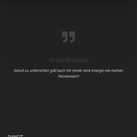
Ursel Rauhaus
dancit zu unterrichten gibt auch mir immer tolle Energie von meinen
Teilnehmern!
E
DANCIT