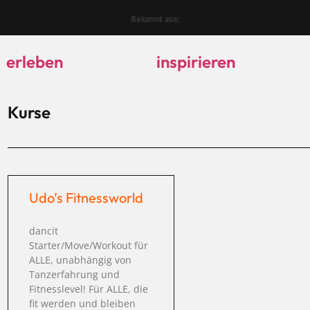
Bekannt aus:
erleben
inspirieren
Kurse
Udo’s Fitnessworld
dancit
Starter/Move/Workout für
ALLE, unabhängig von
Tanzerfahrung und
Fitnesslevel! Für ALLE, die
fit werden und bleiben