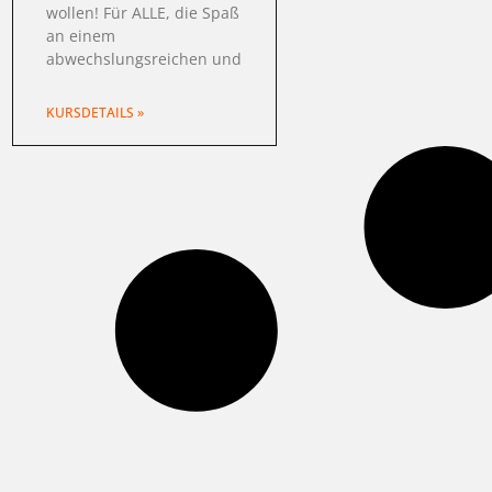
wollen! Für ALLE, die Spaß
an einem
abwechslungsreichen und
KURSDETAILS »