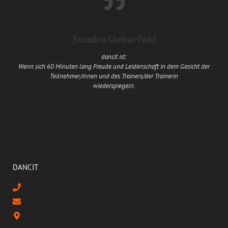
Sandra Ueberfeld
dancit ist:
Wenn sich 60 Minuten lang Freude und Leidenschaft in dem Gesicht der
Teilnehmer/innen und des Trainers/der Trainerin
wiederspiegeln.
E
DANCIT