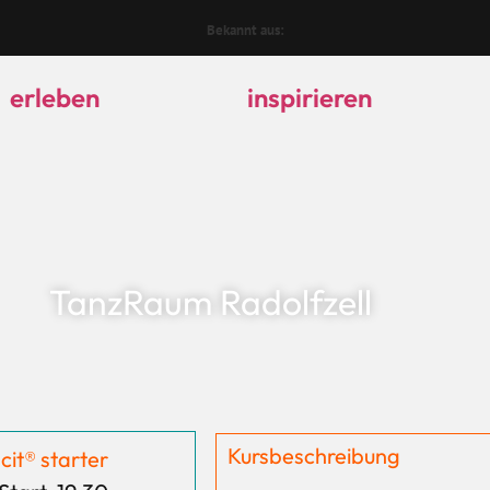
Bekannt aus:
erleben
inspirieren
TanzRaum Radolfzell
Kursbeschreibung
cit® starter