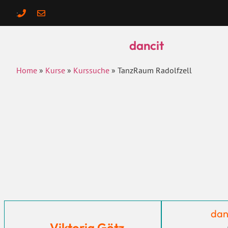
:
dancit
Home
»
Kurse
»
Kurssuche
»
TanzRaum Radolfzell
dan
Viktoria Götz