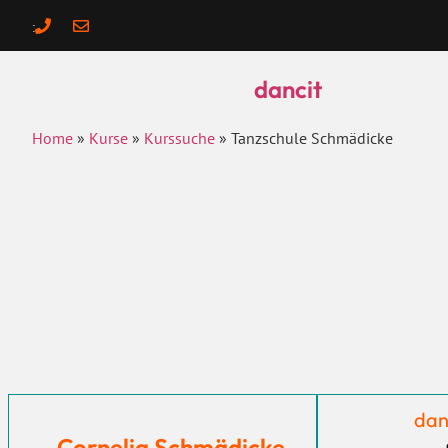
:
dancit
Home
»
Kurse
»
Kurssuche
»
Tanzschule Schmädicke
dan
Cornelia Schmädicke