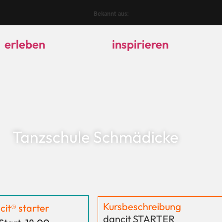
Bekannt aus:
erleben
inspirieren
Tanzschule Schmädicke
Kursbeschreibung
cit® starter
dancit STARTER